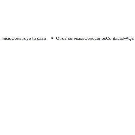
Inicio
Construye tu casa
Otros servicios
Conócenos
Contacto
FAQs
Proyecto Hera 360º